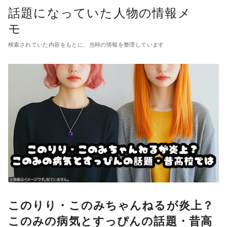
コ
話題になっていた人物の情報メ
ン
モ
テ
検索されていた内容をもとに、当時の情報を整理しています
ン
ツ
へ
移
動
このりり・このみちゃんねるが炎上？
このみの病気とすっぴんの話題・昔高