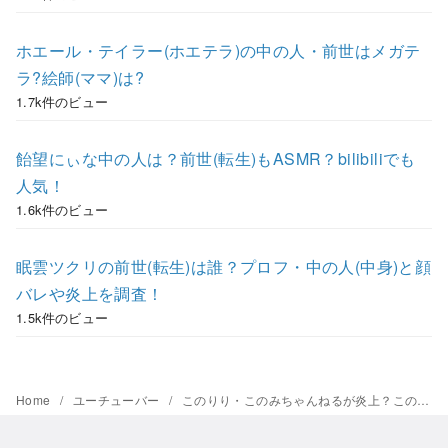
ホエール・テイラー(ホエテラ)の中の人・前世はメガテ
ラ?絵師(ママ)は?
1.7k件のビュー
飴望にぃな中の人は？前世(転生)もASMR？bilibiliでも
人気！
1.6k件のビュー
眠雲ツクリの前世(転生)は誰？プロフ・中の人(中身)と顔
バレや炎上を調査！
1.5k件のビュー
Home
ユーチューバー
このりり・このみちゃんねるが炎上？このみの病気とすっぴんの話題・昔高校では