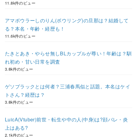
11.8k件のビュー
アマボウラーしのりん(ボウリング)の旦那は？結婚して
る？本名・年齢・経歴も！
11.6k件のビュー
たきとあき・やらせ無しBLカップルが尊い！年齢は？馴
れ初め・甘い日常を調査
3.8k件のビュー
ゲソブラックとは何者？三浦春馬似と話題。本名はケイ
トさん？経歴は？
3.8k件のビュー
LuicA(Vtuber)前世・転生や中の人(中身)は?顔バレ・炎
上はある?
2.1k件のビュー