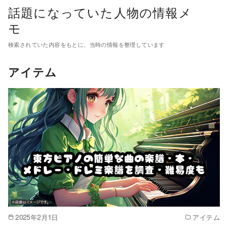
コ
話題になっていた人物の情報メ
ン
モ
テ
検索されていた内容をもとに、当時の情報を整理しています
ン
ツ
アイテム
へ
移
動
2025年2月1日
アイテム