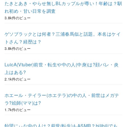
たきとあき・やらせ無しBLカップルが尊い！年齢は？馴
れ初め・甘い日常を調査
3.8k件のビュー
ゲソブラックとは何者？三浦春馬似と話題。本名はケイ
トさん？経歴は？
3.8k件のビュー
LuicA(Vtuber)前世・転生や中の人(中身)は?顔バレ・炎
上はある?
2.1k件のビュー
ホエール・テイラー(ホエテラ)の中の人・前世はメガテ
ラ?絵師(ママ)は?
1.7k件のビュー
飴望にぃな中の人は？前世(転生)もASMR？bilibiliでも