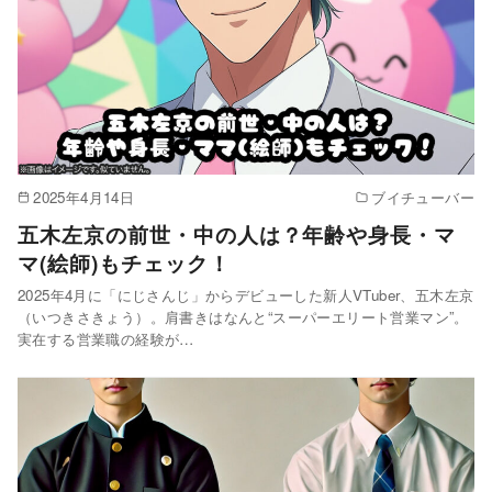
2025年4月14日
ブイチューバー
五木左京の前世・中の人は？年齢や身長・マ
マ(絵師)もチェック！
2025年4月に「にじさんじ」からデビューした新人VTuber、五木左京
（いつきさきょう）。肩書きはなんと“スーパーエリート営業マン”。
実在する営業職の経験が…