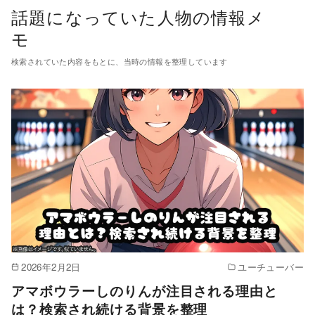
コ
話題になっていた人物の情報メ
ン
モ
テ
検索されていた内容をもとに、当時の情報を整理しています
ン
ツ
へ
移
動
2026年2月2日
ユーチューバー
アマボウラーしのりんが注目される理由と
は？検索され続ける背景を整理