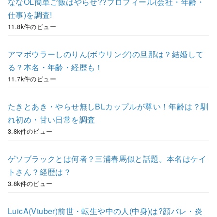
ななOL簡単ご飯はやらせ??プロフィール(会社・年齢・
仕事)を調査!
11.8k件のビュー
アマボウラーしのりん(ボウリング)の旦那は？結婚して
る？本名・年齢・経歴も！
11.7k件のビュー
たきとあき・やらせ無しBLカップルが尊い！年齢は？馴
れ初め・甘い日常を調査
3.8k件のビュー
ゲソブラックとは何者？三浦春馬似と話題。本名はケイ
トさん？経歴は？
3.8k件のビュー
LuicA(Vtuber)前世・転生や中の人(中身)は?顔バレ・炎