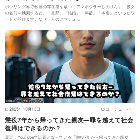
ボウリング界で独自の存在感を放つ「アマボウラーしのりん」。彼女
の名前を検索すると、「旦那」「結婚」「年齢」「本名」といったワ
ードが並びます。なぜ一人のアマチュ…
2025年10月13日
ユーチューバー
懲役7年から帰ってきた親友―罪を越えて社会
復帰はできるのか？
最近、YouTubeで話題となっている「懲役7年から帰ってきた親友」