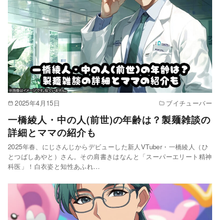
2025年4月15日
ブイチューバー
一橋綾人・中の人(前世)の年齢は？製麺雑談の
詳細とママの紹介も
2025年春、にじさんじからデビューした新人VTuber・一橋綾人（ひ
とつばしあやと）さん。その肩書きはなんと「スーパーエリート精神
科医」！白衣姿と知性あふれ…