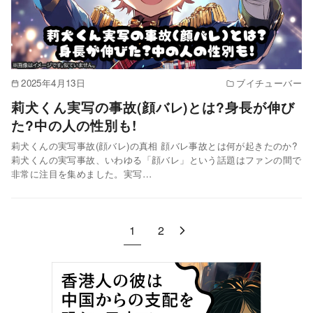
2025年4月13日
ブイチューバー
莉犬くん実写の事故(顔バレ)とは?身長が伸び
た?中の人の性別も!
莉犬くんの実写事故(顔バレ)の真相 顔バレ事故とは何が起きたのか?
莉犬くんの実写事故、いわゆる「顔バレ」という話題はファンの間で
非常に注目を集めました。実写…
1
2