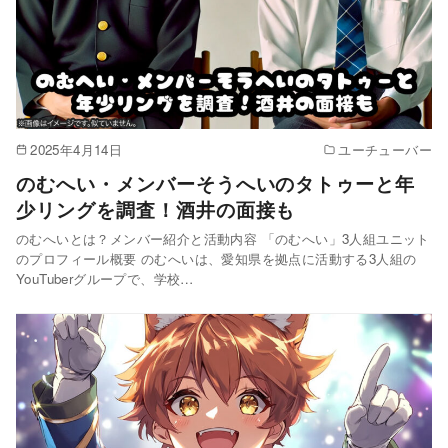
2025年4月14日
ユーチューバー
のむへい・メンバーそうへいのタトゥーと年
少リングを調査！酒井の面接も
のむへいとは？メンバー紹介と活動内容 「のむへい」3人組ユニット
のプロフィール概要 のむへいは、愛知県を拠点に活動する3人組の
YouTuberグループで、学校…