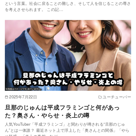
という言葉。社会に戻ることの難しさ、そして人を信じることの尊さ
を考えさせられます。 この記…
2025年7月22日
ユーチューバー
旦那のじゅんは平成フラミンゴと何があっ
た？奥さん・やらせ・炎上の噂
人気YouTuber「平成フラミンゴ」と関わりが噂される“旦那のじゅ
ん”とは一体誰？ 最近ネット上で浮上した「奥さんとの関係」「やら